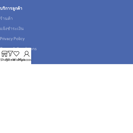
บริการลูกค้า
ร้านค้า
แจ้งชำระเงิน
Privacy Policy
Terms & Conditions
Shop
Filters
Wishlist
My account
ช่วยเหลือ
บัญชีสมาชิก
ตะกร้าสินค้า
วิธีการสั่งซื้อสินค้า
เช็คสถานะคำสั่งซื้อ