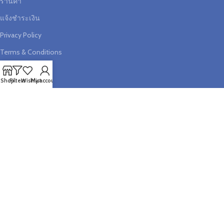
ร้านค้า
แจ้งชำระเงิน
Privacy Policy
Terms & Conditions
Shop
Filters
Wishlist
My account
ช่วยเหลือ
บัญชีสมาชิก
ตะกร้าสินค้า
วิธีการสั่งซื้อสินค้า
เช็คสถานะคำสั่งซื้อ